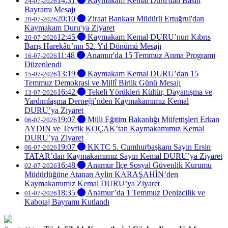
14:31
Kaymakam Kemal Duru'dan Basın
24-07-2026
Bayramı Mesajı
20:10
Ziraat Bankası Müdürü Ertuğrul'dan
20-07-2026
Kaymakam Duru'ya Ziyaret
12:45
Kaymakam Kemal DURU’nun Kıbrıs
20-07-2026
Barış Harekâtı’nın 52. Yıl Dönümü Mesajı
11:48
Anamur'da 15 Temmuz Anma Programı
16-07-2026
Düzenlendi
13:19
Kaymakam Kemal DURU’dan 15
15-07-2026
Temmuz Demokrasi ve Millî Birlik Günü Mesajı
16:42
Tekeli Yörükleri Kültür, Dayanışma ve
13-07-2026
Yardımlaşma Derneği’nden Kaymakamımız Kemal
DURU’ya Ziyaret
19:07
Milli Eğitim Bakanlığı Müfettişleri Erkan
06-07-2026
AYDIN ve Tevfik KOÇAK’tan Kaymakamımız Kemal
DURU’ya Ziyaret
19:07
KKTC 5. Cumhurbaşkanı Sayın Ersin
06-07-2026
TATAR’dan Kaymakamımız Sayın Kemal DURU’ya Ziyaret
16:48
Anamur İlçe Sosyal Güvenlik Kurumu
02-07-2026
Müdürlüğüne Atanan Aylin KARAŞAHİN’den
Kaymakamımız Kemal DURU’ya Ziyaret
18:35
Anamur’da 1 Temmuz Denizcilik ve
01-07-2026
Kabotaj Bayramı Kutlandı