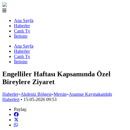
Ana Sayfa
Haberler
Canlı Tv
İletişim
Ana Sayfa
Haberler
Canlı Tv
İletişim
Engelliler Haftası Kapsamında Özel
Bireylere Ziyaret
Haberler
»
Akdeniz Bölgesi
»
Mersin
»
Anamur Kaymakamlığı
Haberleri
•
15-05-2026 09:53
Paylaş: