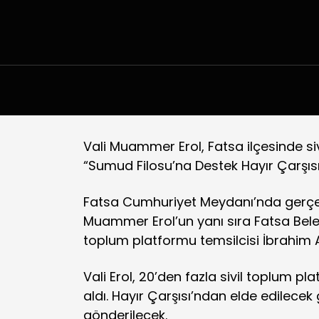
Vali Muammer Erol, Fatsa ilçesinde s
“Sumud Filosu’na Destek Hayır Çarşısı”
Fatsa Cumhuriyet Meydanı’nda gerçekle
Muammer Erol’un yanı sıra Fatsa Beled
toplum platformu temsilcisi İbrahim At
Vali Erol, 20’den fazla sivil toplum pl
aldı. Hayır Çarşısı’ndan elde edilece
gönderilecek.