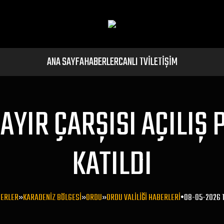
ANA SAYFA
HABERLER
CANLI TV
İLETIŞIM
HAYIR ÇARŞISI AÇILI
KATILDI
ERLER
»
KARADENIZ BÖLGESI
»
ORDU
»
ORDU VALILIĞI HABERLERI
•
08-05-2026 1