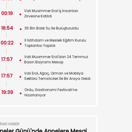
Vali Muammer Erol İş İnsanları
00:19
Zirvesine Katıldı
16:54
35 Bin Balık Su İle Buluşturuldu
İl İstihdam ve Mesleki Eğitim Kurulu
00:22
Toplantısı Yapıldı
Vali Muammer Erol'dan 24 Temmuz
17:57
Basın Bayramı Mesajı
Vali Erol, Ağaç, Orman ve Mobilya
17:57
Sektörü Temsilcileri İle Bir Araya Geldi
Ordu, Gastronomi Festivali’ne
19:39
Hazırlanıyor
RAKI HABER
neler Günü'nde Annelere Mesaj