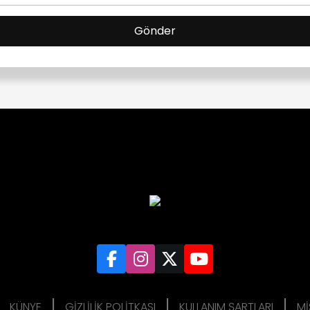
|
|
|
KÜNYE
GIZLILIK POLITKASI
KULLANIM ŞARTLARI
MI