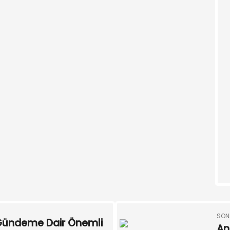
SON
 Gündeme Dair Önemli
An